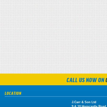
CALL US NOW ON
LOCATION
J.Carr & Son Ltd
9 & 10 Horncastle Road