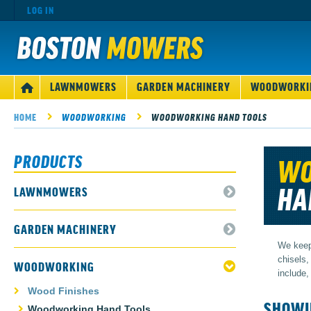
LOG IN
MAIN
LAWNMOWERS
GARDEN MACHINERY
WOODWORKI
HOME
NAVIGATION
HOME
WOODWORKING
WOODWORKING HAND TOOLS
PRODUCTS
WO
HA
LAWNMOWERS
GARDEN MACHINERY
We keep 
chisels,
WOODWORKING
include,
Wood Finishes
SHOWI
Woodworking Hand Tools