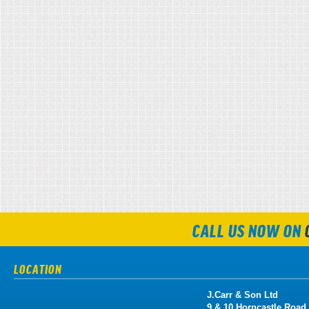
CALL US NOW ON
LOCATION
J.Carr & Son Ltd
9 & 10 Horncastle Road