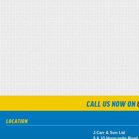
CALL US NOW ON
LOCATION
J.Carr & Son Ltd
9 & 10 Horncastle Road