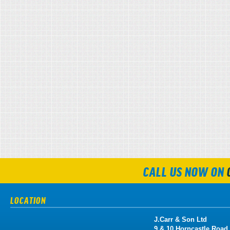
CALL US NOW ON
LOCATION
J.Carr & Son Ltd
9 & 10 Horncastle Road