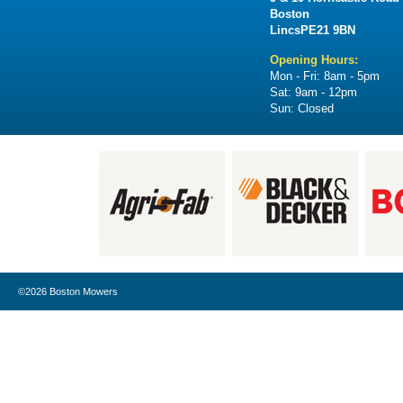
Boston
Lincs
PE21 9BN
Opening Hours:
Mon - Fri:
8am - 5pm
Sat:
9am - 12pm
Sun:
Closed
©2026 Boston Mowers
Ganhe Rápido nos Jogos Populares do Cassino Online
580bet
Cassino
bet 7k
: Diversão e Gra
Grandes Prêmios no Cassino Online
luck 2
Descubra os Jogos Mais Populares no Cassino
john 
Aumente suas Chances de Ganhar Ganhe Prêmios Incríveis com Jogos Populares no Cassino
b
Populares Ganhe Facilmente no Cassino Online
doce
Aposte e Vença no Cassino
bet 4
Jogos P
Populares do Cassino
ggbet
Ganhe Prêmios Rápidos no Cassino Online
bet77
Jogos Fáceis e 
Seu Lado Aposte nos Melhores Jogos do Cassino Online
pgwin
Ganhe Grande no Cassino
toda
Cassino
brwin
Jogue e Ganhe no Cassino
bet7k
– Simples e Rápido Cassino
tv bet
: Vença com 
Cassino
stake
bwin 789
: Aposta Fácil, Vitória Garantida Descubra os Jogos Populares do Cassi