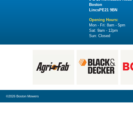
Boston
Lincs
PE21 9BN
Opening Hours:
Mon - Fri:
8am - 5pm
Sat:
9am - 12pm
Sun:
Closed
©2026 Boston Mowers
Ganhe Rápido nos Jogos Populares do Cassino Online
580bet
Cassino
bet 7k
: Diversão e Gra
Grandes Prêmios no Cassino Online
luck 2
Descubra os Jogos Mais Populares no Cassino
john 
Aumente suas Chances de Ganhar Ganhe Prêmios Incríveis com Jogos Populares no Cassino
b
Populares Ganhe Facilmente no Cassino Online
doce
Aposte e Vença no Cassino
bet 4
Jogos P
Populares do Cassino
ggbet
Ganhe Prêmios Rápidos no Cassino Online
bet77
Jogos Fáceis e 
Seu Lado Aposte nos Melhores Jogos do Cassino Online
pgwin
Ganhe Grande no Cassino
toda
Cassino
brwin
Jogue e Ganhe no Cassino
bet7k
– Simples e Rápido Cassino
tv bet
: Vença com 
Cassino
stake
bwin 789
: Aposta Fácil, Vitória Garantida Descubra os Jogos Populares do Cassi