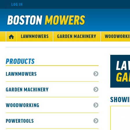
LOG IN
MAIN
LAWNMOWERS
GARDEN MACHINERY
WOODWORKI
HOME
NAVIGATION
PRODUCTS
LA
GA
LAWNMOWERS
GARDEN MACHINERY
SHOWI
WOODWORKING
POWERTOOLS