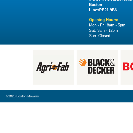
Boston
Lincs
PE21 9BN
Opening Hours:
Mon - Fri:
8am - 5pm
Sat:
9am - 12pm
Sun:
Closed
©2026 Boston Mowers
Ganhe Rápido nos Jogos Populares do Cassino Online
580bet
Cassino
bet 7k
: Diversão e Gra
Grandes Prêmios no Cassino Online
luck 2
Descubra os Jogos Mais Populares no Cassino
john 
Aumente suas Chances de Ganhar Ganhe Prêmios Incríveis com Jogos Populares no Cassino
b
Populares Ganhe Facilmente no Cassino Online
doce
Aposte e Vença no Cassino
bet 4
Jogos P
Populares do Cassino
ggbet
Ganhe Prêmios Rápidos no Cassino Online
bet77
Jogos Fáceis e 
Seu Lado Aposte nos Melhores Jogos do Cassino Online
pgwin
Ganhe Grande no Cassino
toda
Cassino
brwin
Jogue e Ganhe no Cassino
bet7k
– Simples e Rápido Cassino
tv bet
: Vença com 
Cassino
stake
bwin 789
: Aposta Fácil, Vitória Garantida Descubra os Jogos Populares do Cassi