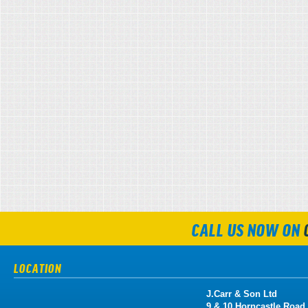
CALL US NOW ON
LOCATION
J.Carr & Son Ltd
9 & 10 Horncastle Road