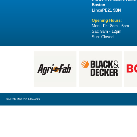
Boston
Lincs
PE21 9BN
Opening Hours:
Mon - Fri:
8am - 5pm
Sat:
9am - 12pm
Sun:
Closed
©2026 Boston Mowers
Ganhe Rápido nos Jogos Populares do Cassino Online
580bet
Cassino
bet 7k
: Diversão e Gra
Grandes Prêmios no Cassino Online
luck 2
Descubra os Jogos Mais Populares no Cassino
john 
Aumente suas Chances de Ganhar Ganhe Prêmios Incríveis com Jogos Populares no Cassino
b
Populares Ganhe Facilmente no Cassino Online
doce
Aposte e Vença no Cassino
bet 4
Jogos P
Populares do Cassino
ggbet
Ganhe Prêmios Rápidos no Cassino Online
bet77
Jogos Fáceis e 
Seu Lado Aposte nos Melhores Jogos do Cassino Online
pgwin
Ganhe Grande no Cassino
toda
Cassino
brwin
Jogue e Ganhe no Cassino
bet7k
– Simples e Rápido Cassino
tv bet
: Vença com 
Cassino
stake
bwin 789
: Aposta Fácil, Vitória Garantida Descubra os Jogos Populares do Cassi