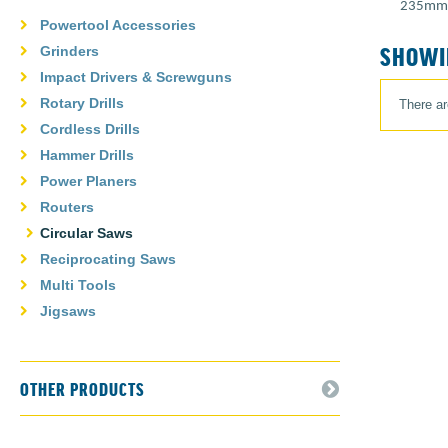
235mm 
Powertool Accessories
SHOWI
Grinders
Impact Drivers & Screwguns
Rotary Drills
There ar
Cordless Drills
Hammer Drills
Power Planers
Routers
Circular Saws
Reciprocating Saws
Multi Tools
Jigsaws
OTHER PRODUCTS