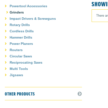
SHOWI
Powertool Accessories
Grinders
There ar
Impact Drivers & Screwguns
Rotary Drills
Cordless Drills
Hammer Drills
Power Planers
Routers
Circular Saws
Reciprocating Saws
Multi Tools
Jigsaws
OTHER PRODUCTS