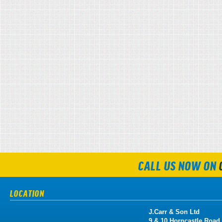
CALL US NOW ON
LOCATION
J.Carr & Son Ltd
9 & 10 Horncastle Road