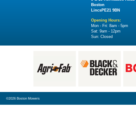
Boston
Lincs
PE21 9BN
Opening Hours:
Mon - Fri:
8am - 5pm
Sat:
9am - 12pm
Sun:
Closed
©2026 Boston Mowers
Ganhe Rápido nos Jogos Populares do Cassino Online
580bet
Cassino
bet 7k
: Diversão e Gra
Grandes Prêmios no Cassino Online
luck 2
Descubra os Jogos Mais Populares no Cassino
john 
Aumente suas Chances de Ganhar Ganhe Prêmios Incríveis com Jogos Populares no Cassino
b
Populares Ganhe Facilmente no Cassino Online
doce
Aposte e Vença no Cassino
bet 4
Jogos P
Populares do Cassino
ggbet
Ganhe Prêmios Rápidos no Cassino Online
bet77
Jogos Fáceis e 
Seu Lado Aposte nos Melhores Jogos do Cassino Online
pgwin
Ganhe Grande no Cassino
toda
Cassino
brwin
Jogue e Ganhe no Cassino
bet7k
– Simples e Rápido Cassino
tv bet
: Vença com 
Cassino
stake
bwin 789
: Aposta Fácil, Vitória Garantida Descubra os Jogos Populares do Cassi